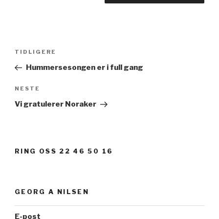
Innleggsnavigasjon
TIDLIGERE
Forrige
innlegg
Hummersesongen er i full gang
NESTE
Neste
innlegg
Vi gratulerer Noraker
RING OSS 22 46 50 16
GEORG A NILSEN
E-post