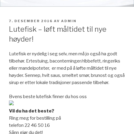
PUBLISERT
7. DESEMBER 2016
AV
ADMIN
Lutefisk – løft måltidet til nye
høyder!
Lutefisk er nydelig i seg selv, men må jo også ha godt
tilbehør. Ertestuing, baconterninger/ribbefett, ringeriks
eller mandelpoteter, er med på å løfte måltidet til nye
høyder. Sennep, hvit saus, smeltet smør, brunost og også
sirup er etter lokale tradisjoner passende tilbehør.
Byens beste lutefisk finner du hos oss
Vil du ha det beste?
Ring meg for bestilling på
telefon 22 46 50 16
Sånn gjør du det!