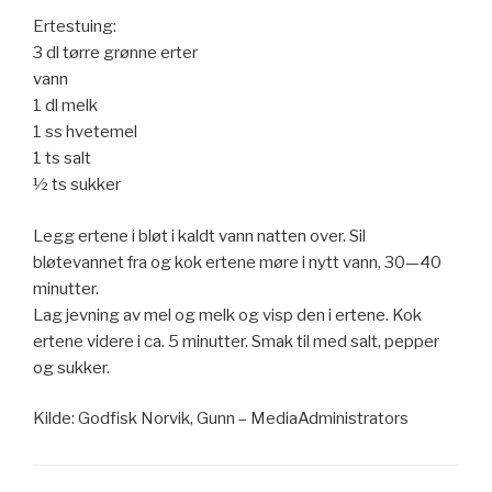
Ertestuing:
3 dl tørre grønne erter
vann
1 dl melk
1 ss hvetemel
1 ts salt
½ ts sukker
Legg ertene i bløt i kaldt vann natten over. Sil
bløtevannet fra og kok ertene møre i nytt vann, 30—40
minutter.
Lag jevning av mel og melk og visp den i ertene. Kok
ertene videre i ca. 5 minutter. Smak til med salt, pepper
og sukker.
Kilde: Godfisk Norvik, Gunn – MediaAdministrators