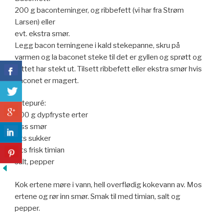
200 g baconterninger, og ribbefett (vi har fra Strøm
Larsen) eller
evt. ekstra smør.
Legg bacon terningene i kald stekepanne, skru på
varmen og la baconet steke til det er gyllen og sprøtt og
fettet har stekt ut. Tilsett ribbefett eller ekstra smør hvis
baconet er magert.
Ertepuré:
500 g dypfryste erter
2 ss smør
1 ts sukker
2 ts frisk timian
salt, pepper
Kok ertene møre i vann, hell overflødig kokevann av. Mos
ertene og rør inn smør. Smak til med timian, salt og
pepper.