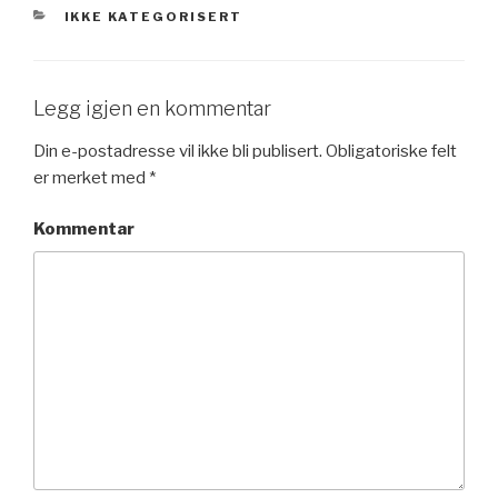
KATEGORIER
IKKE KATEGORISERT
Legg igjen en kommentar
Din e-postadresse vil ikke bli publisert.
Obligatoriske felt
er merket med
*
Kommentar