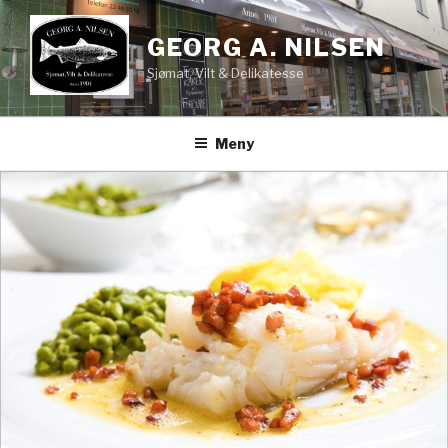
Gå
til
GEORG A. NILSEN
innhold
Sjømat, Vilt & Delikatesse
Meny