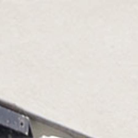
Gå
til
innhold