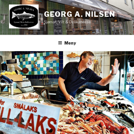
Gå
til
GEORG A. NILSEN
innhold
Sjømat, Vilt & Delikatesse
Meny