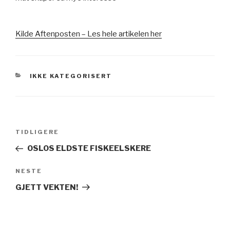
Kilde Aftenposten – Les hele artikelen her
KATEGORIER
IKKE KATEGORISERT
Innleggsnavigasjon
TIDLIGERE
Forrige
innlegg
OSLOS ELDSTE FISKEELSKERE
NESTE
Neste
innlegg
GJETT VEKTEN!