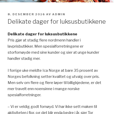
PUBLISERT
8. DESEMBER 2016
AV
ADMIN
Delikate dager for luksusbutikkene
Delikate dager for luksusbutikkene
Pris gjør at stadig flere nordmenn handler i
lavprisbutikker. Men spesialforretningene er
storfornøyde med sine kunder og sier at unge kunder
handler stadig mer.
I forrige uke meldte Ica Norge at bare 35 prosent av
Norges befolkning setter kvalitet og utvalg over pris.
Men selv om flere og flere løper til billigkjedene, er det
mer travelt enn noensinne i mange norske
spesialforretninger.
– Vi er veldig godt fornøyd. Vi har ikke sett maken til
aktiviteten i fjor, og det blir enda bedre i år, sier Tor