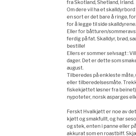
fra Skotland, Shetland, Irland.
Om dere vil ha et skalldyrbord 
en sort er det bare å ringe, fo
for å legge til side skalldyrene
Eller for båtturen/sommeravsl
ferdig på fat. Skalldyr, brød, s
bestille!
Ellers er sommer selvsagt : Vi
dager. Det er dette som smaker 
august.
Tilberedes på enkleste måte,
eller tilberedelsesmåte. Trekke
fiskekjøttet løsner fra beine
nypoteter, norsk asparges ell
Ferskt Hvalkjøtt er noe av de
kjøtt og smakfullt, og har seso
og stek, enten i panne eller på g
akkurat som en roastbiff. Skj