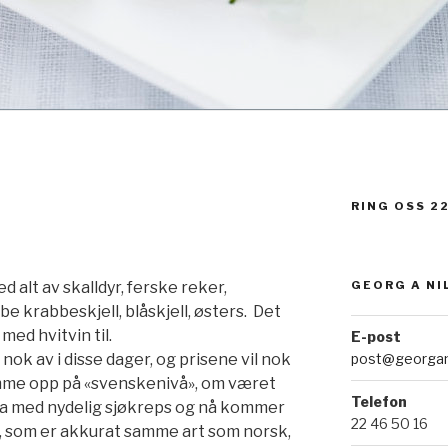
RING OSS 22
GEORG A NI
alt av skalldyr, ferske reker,
 krabbeskjell, blåskjell, østers. Det
med hvitvin til.
E-post
post@georgan
nok av i disse dager, og prisene vil nok
mme opp på «svenskenivå», om været
Telefon
 bra med nydelig sjøkreps og nå kommer
22 46 50 16
r, som er akkurat samme art som norsk,