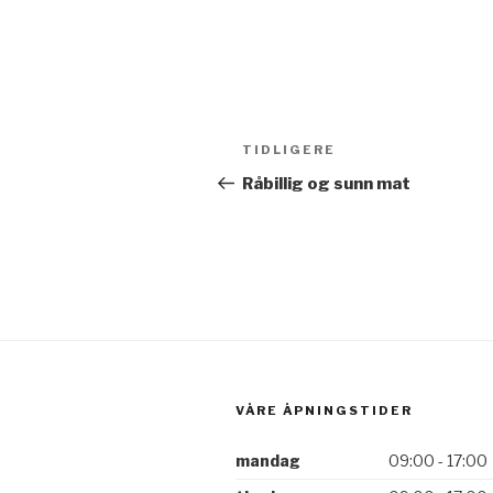
Innleggsnavigasjo
TIDLIGERE
Forrige
innlegg
Råbillig og sunn mat
VÅRE ÅPNINGSTIDER
mandag
09:00 - 17:00