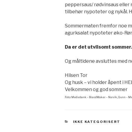
peppersaus/ rødvinsaus eller r
tilbehør nypoteter og nykål. He
Sommermaten fremfor noe må 
agurksalat nypoteter øko-Rø
Da er det utvilsomt sommer. 
Og måltidene avsluttes med n
Hilsen Tor
Og husk – vi holder åpent i
Velkommen og god sommer
Foto: Mediebank – BrandMaker – Norvik, Gunn – M
KATEGORIER
IKKE KATEGORISERT