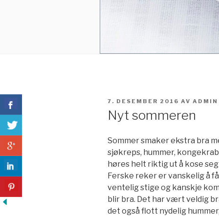
PUBLISERT
7. DESEMBER 2016
AV
ADMIN
Nyt sommeren
Sommer smaker ekstra bra med 
sjøkreps, hummer, kongekrabbe
høres helt riktig ut å kose seg 
Ferske reker er vanskelig å få 
ventelig stige og kanskje ko
blir bra. Det har vært veldig
det også flott nydelig humme