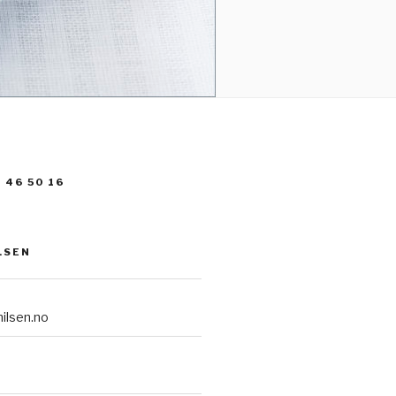
 46 50 16
LSEN
ilsen.no