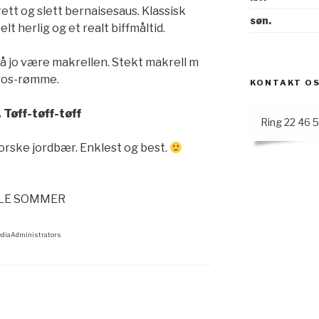
ett og slett bernaisesaus. Klassisk
søn.
lt herlig og et realt biffmåltid.
jo være makrellen. Stekt makrell m
ros-rømme.
KONTAKT O
Tøff-tøff-tøff
Ring 22 46 
orske jordbær. Enklest og best.
 HELE SOMMER
ediaAdministrators