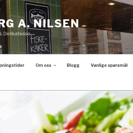
RG A. NILSEN
 & Delikatesse
åpningstider
Om oss
Blogg
Vanlige spørsmål