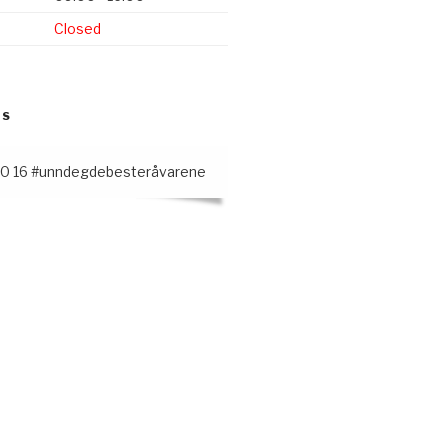
Closed
SS
50 16 #unndegdebesteråvarene