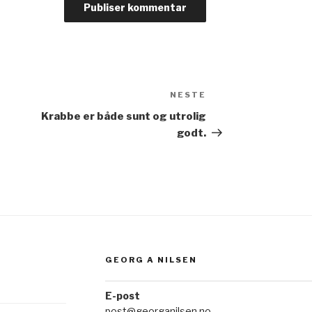
n
NESTE
Neste
innlegg
Krabbe er både sunt og utrolig
godt.
GEORG A NILSEN
E-post
post@georganilsen.no