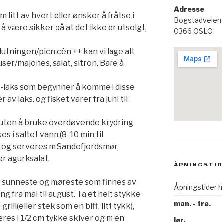
Adresse
m litt av hvert eller ønsker å fråtse i
Bogstadveien
r å være sikker på at det ikke er utsolgt,
0366 OSLO
.
utningen/picnicèn ++ kan vi lage alt
auser/majones, salat, sitron. Bare å
ll-laks som begynner å komme i disse
av laks. og fisket varer fra juni til
 uten å bruke overdøvende krydring
s i saltet vann (8-10 min til
t) og serveres m Sandefjordsmør,
er agurksalat.
ÅPNINGSTI
t sunneste og møreste som finnes av
Åpningstider 
ng fra mai til august. Ta et helt stykke
man. - fre.
rill(eller stek som en biff, litt tykk),
æres i 1/2 cm tykke skiver og m en
lør.