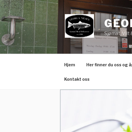
Gå
til
innhold
GEO
Sjømat, Vilt
Hjem
Her finner du oss og 
Kontakt oss