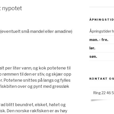
t nypotet
ÅPNINGSTI
(eventuelt små mandel eller amadine)
Åpningstider 
man. - fre.
lør.
søn.
t per liter vann, og kok potetene til
pp rømmen til den er stiv, og skjær opp
KONTAKT O
er. Potetene snittes på langs og fylles
fiskbiten over og pynt med gressløk
Ring 22 46 
rad blitt beundret, elsket, hatet og
sk. Den norske rakfisken er av høy