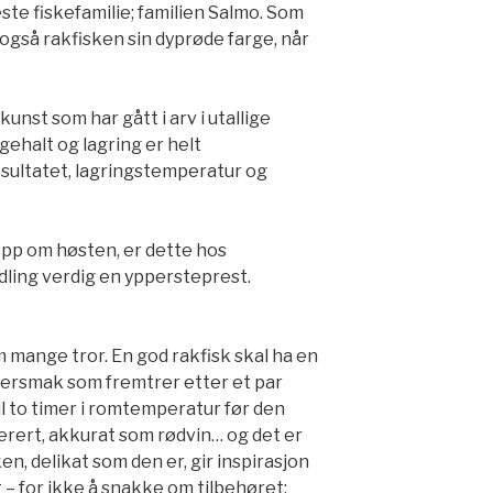
este fiskefamilie; familien Salmo. Som
r også rakfisken sin dyprøde farge, når
kunst som har gått i arv i utallige
gehalt og lagring er helt
ultatet, lagringstemperatur og
opp om høsten, er dette hos
dling verdig en yppersteprest.
m mange tror. En god rakfisk skal ha en
ersmak som fremtrer etter et par
il to timer i romtemperatur før den
rert, akkurat som rødvin… og det er
ken, delikat som den er, gir inspirasjon
 – for ikke å snakke om tilbehøret: