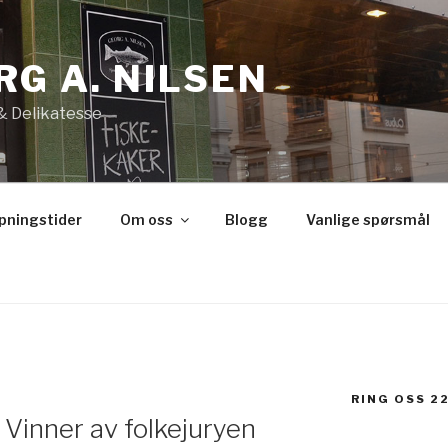
RG A. NILSEN
 & Delikatesse
åpningstider
Om oss
Blogg
Vanlige spørsmål
RING OSS 22
 Vinner av folkejuryen