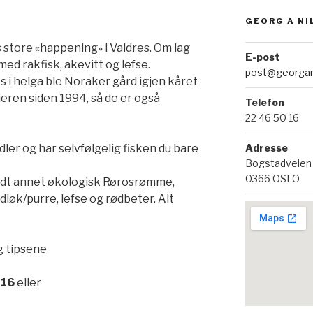
GEORG A NI
 store «happening» i Valdres. Om lag
E-post
d rakfisk, akevitt og lefse.
post@georgan
s i helga ble Noraker gård igjen kåret
eieren siden 1994, så de er også
Telefon
22 46 50 16
Adresse
ler og har selvfølgelig fisken du bare
Bogstadveien
0366 OSLO
blandt annet økologisk Rørosrømme,
løk/purre, lefse og rødbeter. Alt
g tipsene
 16
eller