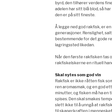
byrd, den tilhører verdens fin
adelen har sitt blå blod, så ha
den er på sitt fineste.
Å legge ned god rakfisk, er en 
generasjoner. Renslighet, salt
bestemmende for det gode res
lagringssted likedan.
Når den første rakfisken tas 
rakfiskelskerne en rituell han
Skal nytes som god vin
Rakfisk er ikke råtten fisk so
ren aromasmak, og en god ett
minutter, og fisken må ha en t
spises. Den skal smakes tempe
slett ikke til å unngå at rakfis
til skaperkraften i mennesket