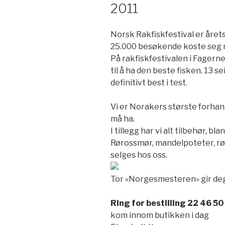
2011
Norsk Rakfiskfestival er årets
25.000 besøkende koste seg me
På rakfiskfestivalen i Fagerne
til å ha den beste fisken. 13 s
definitivt best i test.
Vi er Norakers største forhand
må ha.
I tillegg har vi alt tilbehør, 
Rørossmør, mandelpoteter, rød
selges hos oss.
Tor «Norgesmesteren» gir de
Ring for bestilling 22 46 50
kom innom butikken i dag