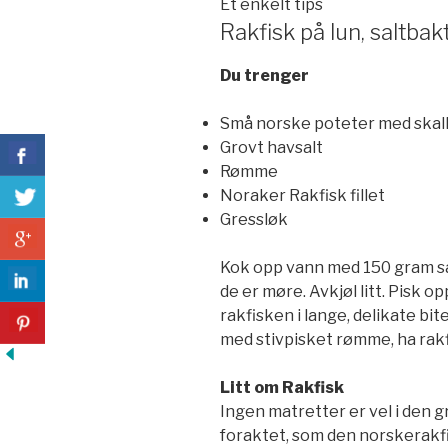
Et enkelt tips
Rakfisk på lun, saltbak
Du trenger
Små norske poteter med skall
Grovt havsalt
Rømme
Noraker Rakfisk fillet
Gressløk
Kok opp vann med 150 gram sal
de er møre. Avkjøl litt. Pisk o
rakfisken i lange, delikate bit
med stivpisket rømme, ha rak
Litt om Rakfisk
Ingen matretter er vel i den g
foraktet, som den norskerakfi