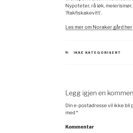
Nypoteter, rå løk, meierismør, 
’Rakfiskakevitt’.
Les mer om Noraker gård her
KATEGORIER
IKKE KATEGORISERT
Legg igjen en kommen
Din e-postadresse vil ikke bli 
med
*
Kommentar