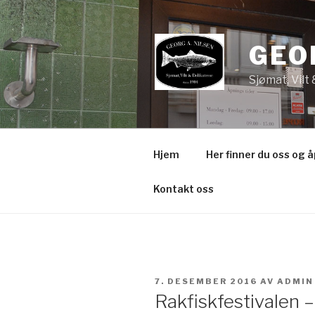
Gå
til
innhold
GEO
Sjømat, Vilt
Hjem
Her finner du oss og 
Kontakt oss
PUBLISERT
7. DESEMBER 2016
AV
ADMIN
Rakfiskfestivalen –