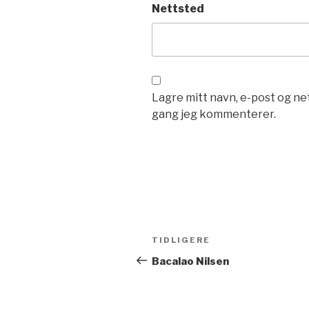
Nettsted
Lagre mitt navn, e-post og ne
gang jeg kommenterer.
Innleggsnavigasjo
TIDLIGERE
Forrige
innlegg
Bacalao Nilsen