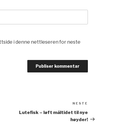
ttside i denne nettleseren for neste
n
NESTE
Neste
innlegg
Lutefisk – løft måltidet til nye
høyder!